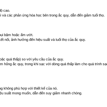
tín nhất, SUNJN Việt
những sản phẩm mới t
Các yếu tố làm hỏn
năng lượng xanh và 
độ cao.
khô
máy, xí nghiệp, ....
Độ bền của ắc quy kh
hì và các phản ứng hóa học bên trong ắc quy, dẫn đến giảm tuổi thọ.
nhau. Dưới đây là cá
So sánh ác quy kh
Việc so sánh ắc quy k
(pin lithium-ion) cần
 bụi bặm hoặc ẩm ướt.
toàn, chi phí, và ứng
Khái niệm chung 
t nối, ảnh hưởng đến hiệu suất và tuổi thọ của ắc quy.
cạnh này:
trong tự nhiên
Năng lượng là gì? Cá
đo phổ biến của năn
Pin lưu trữ áp cao
trữ áp thấp
Pin lưu trữ áp cao là
ặc quá thấp) so với yêu cầu của ắc quy.
thi công lựa chọn giả
àm hỏng ắc quy, trong khi sạc với dòng quá thấp làm cho quá trình sạ
cùng tìm hiểu chi tiết
ng không phù hợp với thiết kế của nó.
hiệu suất mong muốn, dẫn đến suy giảm nhanh chóng.