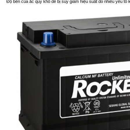
Độ bền của ắc quy khô dễ bị suy giảm hiệu suất do nhiều yếu tố k