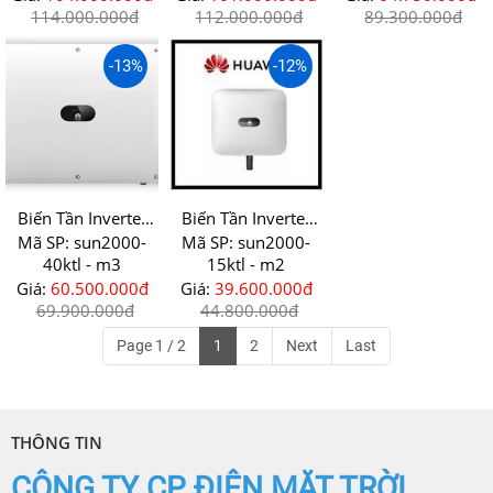
114.000.000đ
112.000.000đ
89.300.000đ
-13%
-12%
Biến Tần Inverter
Biến Tần Inverter
Huawei 40ktl - M3
Huawei 15ktl - M0
Mã SP:
sun2000-
Mã SP:
sun2000-
40ktl - m3
15ktl - m2
Giá:
60.500.000đ
Giá:
39.600.000đ
69.900.000đ
44.800.000đ
Page 1 / 2
1
2
Next
Last
THÔNG TIN
CÔNG TY CP ĐIỆN MẶT TRỜI