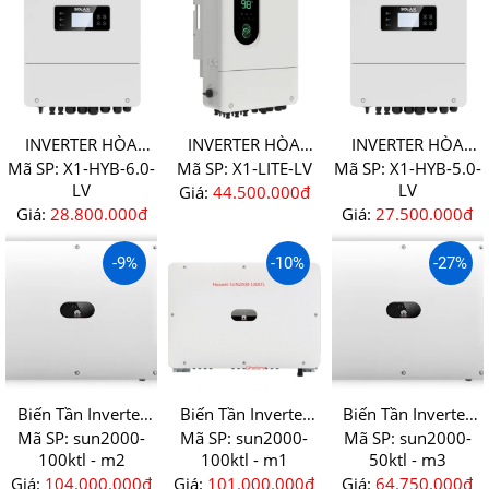
INVERTER HÒA
INVERTER HÒA
INVERTER HÒA
LƯỚI CÓ LƯU TRỮ
LƯỚI CÓ LƯU TRỮ
LƯỚI CÓ LƯU TRỮ
Mã SP:
X1-HYB-6.0-
Mã SP:
X1-LITE-LV
Mã SP:
X1-HYB-5.0-
SOLAX ÁP THẤP X1-
SOLAX X1-LITE-LV 1
SOLAX ÁP THẤP X1-
LV
LV
Giá:
44.500.000đ
HYB-6.0-LV
PHA
HYB-5.0-LV
Giá:
28.800.000đ
Giá:
27.500.000đ
-9%
-10%
-27%
Biến Tần Inverter
Biến Tần Inverter
Biến Tần Inverter
Huawei 100ktl - M2
Huawei 100ktl - M1
Huawei 50ktl - M3
Mã SP:
sun2000-
Mã SP:
sun2000-
Mã SP:
sun2000-
( AFCI )
100ktl - m2
100ktl - m1
50ktl - m3
Giá:
104.000.000đ
Giá:
101.000.000đ
Giá:
64.750.000đ