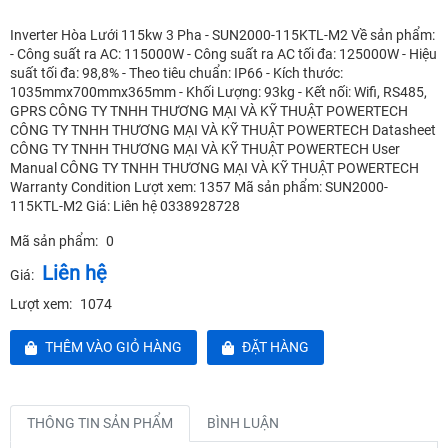
Inverter Hòa Lưới 115kw 3 Pha - SUN2000-115KTL-M2 Về sản phẩm:
- Công suất ra AC: 115000W - Công suất ra AC tối đa: 125000W - Hiệu
suất tối đa: 98,8% - Theo tiêu chuẩn: IP66 - Kích thước:
1035mmx700mmx365mm - Khối Lượng: 93kg - Kết nối: Wifi, RS485,
GPRS CÔNG TY TNHH THƯƠNG MẠI VÀ KỸ THUẬT POWERTECH
CÔNG TY TNHH THƯƠNG MẠI VÀ KỸ THUẬT POWERTECH Datasheet
CÔNG TY TNHH THƯƠNG MẠI VÀ KỸ THUẬT POWERTECH User
Manual CÔNG TY TNHH THƯƠNG MẠI VÀ KỸ THUẬT POWERTECH
Warranty Condition Lượt xem: 1357 Mã sản phẩm: SUN2000-
115KTL-M2 Giá: Liên hệ 0338928728
Mã sản phẩm:
0
Liên hệ
Giá:
Lượt xem:
1074
THÊM VÀO GIỎ HÀNG
ĐẶT HÀNG
THÔNG TIN SẢN PHẨM
BÌNH LUẬN