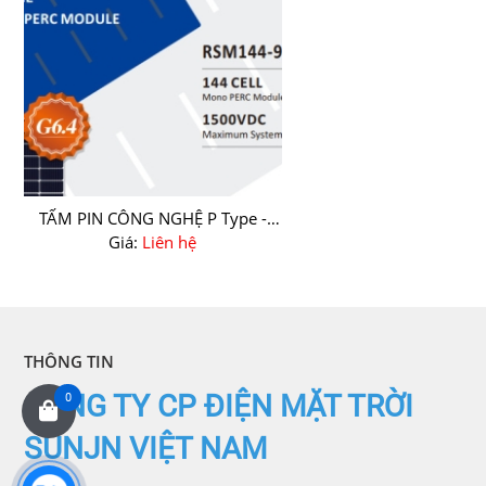
TẤM PIN CÔNG NGHỆ P Type -
MONO PERC
Giá:
Liên hệ
THÔNG TIN
CÔNG TY CP ĐIỆN MẶT TRỜI
0
SUNJN VIỆT NAM